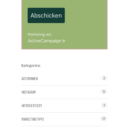
Abschicken
Marketing von
A
c
t
i
v
Kategorien
e
C
2
AUTORINNEN
a
m
11
INSTAGRAM
p
a
i
3
INTROVERTIERT
g
n
17
MARKETINGTIPPS