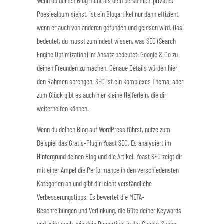
Wenn du deinen Blog nicht als dein persönlich-privates
Poesiealbum siehst, ist ein Blogartikel nur dann effizient,
wenn er auch von anderen gefunden und gelesen wird. Das
bedeutet, du musst zumindest wissen, was SEO (Search
Engine Optimization) im Ansatz bedeutet: Google & Co zu
deinen Freunden zu machen. Genaue Details würden hier
den Rahmen sprengen. SEO ist ein komplexes Thema, aber
zum Glück gibt es auch hier kleine Helferlein, die dir
weiterhelfen können.
Wenn du deinen Blog auf WordPress führst, nutze zum
Beispiel das Gratis-Plugin Yoast SEO. Es analysiert im
Hintergrund deinen Blog und die Artikel. Yoast SEO zeigt dir
mit einer Ampel die Performance in den verschiedensten
Kategorien an und gibt dir leicht verständliche
Verbesserungstipps. Es bewertet die META-
Beschreibungen und Verlinkung, die Güte deiner Keywords
und zeigt auch, wie dein Blogartikel in der Google-Suche