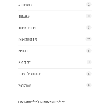
C
2
AUTORINNEN
a
m
11
INSTAGRAM
p
a
i
3
INTROVERTIERT
g
n
17
MARKETINGTIPPS
8
MINDSET
1
PINTEREST
5
TIPPS FÜR BLOGGER
6
WORKFLOW
Literatur für’s Businessmindset