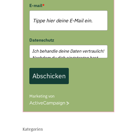
E-mail
*
Datenschutz
Abschicken
Marketing von
A
c
t
i
v
Kategorien
e