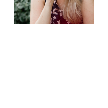
Kreativ, vielseitig, introvertiert,
hochsensibel, empathisch & für
dich da
Hallo, ich bin Kerstin!
Ich verhelfe selbstständigen, meist introvertierten
Frauen zum Content-Marketing im Einklang mit sich,
ihrer Vision und ihren
Werten
.
Selbstständig bin ich seit 2020 und kann meine