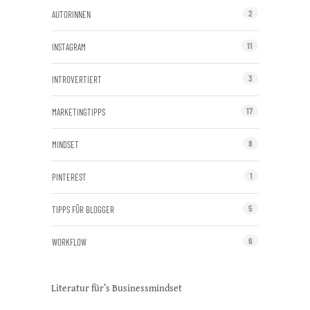
C
2
AUTORINNEN
a
m
11
INSTAGRAM
p
a
i
3
INTROVERTIERT
g
n
17
MARKETINGTIPPS
8
MINDSET
1
PINTEREST
5
TIPPS FÜR BLOGGER
6
WORKFLOW
Literatur für’s Businessmindset