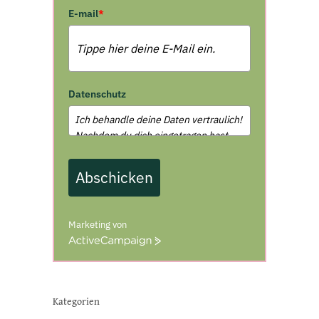
E-mail
*
Datenschutz
Abschicken
Marketing von
A
c
t
i
v
Kategorien
e