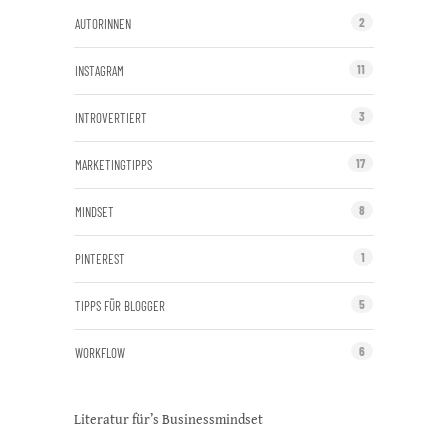
C
2
AUTORINNEN
a
m
11
INSTAGRAM
p
a
i
3
INTROVERTIERT
g
n
17
MARKETINGTIPPS
8
MINDSET
1
PINTEREST
5
TIPPS FÜR BLOGGER
6
WORKFLOW
Literatur für’s Businessmindset