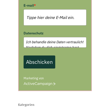
E-mail
*
Datenschutz
Abschicken
Marketing von
A
c
t
i
v
Kategorien
e