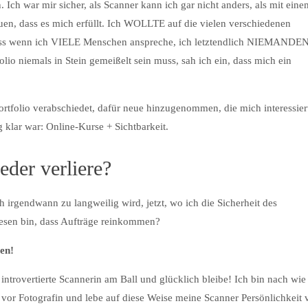
Ich war mir sicher, als Scanner kann ich gar nicht anders, als mit eine
uen, dass es mich erfüllt. Ich WOLLTE auf die vielen verschiedenen
dass wenn ich VIELE Menschen anspreche, ich letztendlich NIEMANDE
folio niemals in Stein gemeißelt sein muss, sah ich ein, dass mich ein
tfolio verabschiedet, dafür neue hinzugenommen, die mich interessier
 klar war: Online-Kurse + Sichtbarkeit.
eder verliere?
 irgendwann zu langweilig wird, jetzt, wo ich die Sicherheit des
esen bin, dass Aufträge reinkommen?
ben!
ntrovertierte Scannerin am Ball und glücklich bleibe! Ich bin nach wie
e vor Fotografin und lebe auf diese Weise meine Scanner Persönlichkeit 