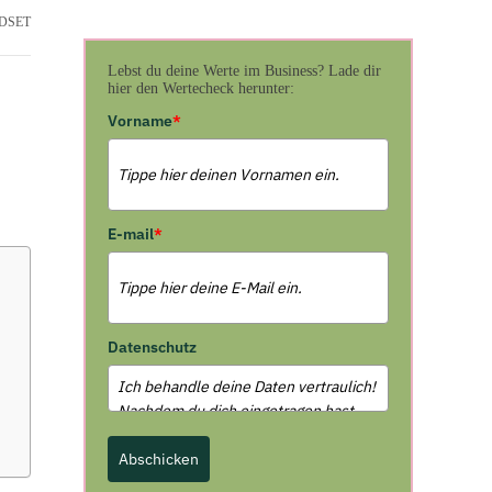
DSET
Lebst du deine Werte im Business? Lade dir
hier den Wertecheck herunter:
Vorname
*
E-mail
*
Datenschutz
Abschicken