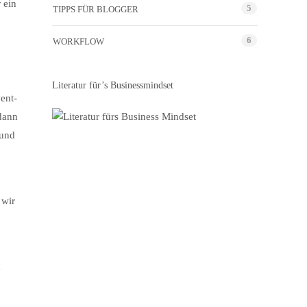
 ein
5
TIPPS FÜR BLOGGER
6
WORKFLOW
Literatur für’s Businessmindset
ent-
 dann
 und
 wir
h