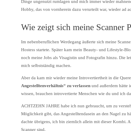
Dinge ungenutzt rumlagen und mich immer wieder mahnend d
Hobby, das von vornherein dazu verurteilt war, wieder ad ac
Wie zeigt sich meine Scanner P
Im nebenberuflichen Werdegang äußerte sich meine Scanner P
Hostess startete. Später kam mein Beauty- und Lifestyle-Bl
noch meine Jobs als Visagistin und Fotografin hinzu. Die l
mich selbstständig machen.
Aber da kam mir wieder meine Introvertiertheit in die Quer
Angestelltenverhältnis“ zu verlassen
und außerdem hätte 
wissen, brauchen introvertierte Menschen wie du und ich da
ACHTZEHN JAHRE habe ich nun gebraucht, um zu verstehen, 
Möglichkeit gibt, das Angestelltendasein an den Nagel zu 
dachte übrigens, ich bin ziemlich allein mit dieser Kombi. A
Scanner sind.