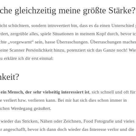
he gleichzeitig meine größte Stärke?
cht schüchtern, sondern introvertiert bin, dass es da einen Unterschied 
rdert, zergrüble alles, spiele Situationen in meinem Kopf durch, bevor i
möchte „vorgewarnt“ sein, hasse Überraschungen. Überraschungen mache
ne Scanner Persönlichkeit hinzu, potenziert sich das Ganze noch! Wie
 erkläre ich dir erst einmal:
hkeit?
ein Mensch, der sehr vielseitig interessiert ist
, sich schnell und oft für
e verliert bzw. verlieren kann. Bei mir hat sich dies schon immer in
ichen Werdegang geäußert.
wieder das Stricken, Nähen oder Zeichnen, Food Fotografie und vieles
 angeschafft, bevor ich dann doch wieder das Interesse verlor und die