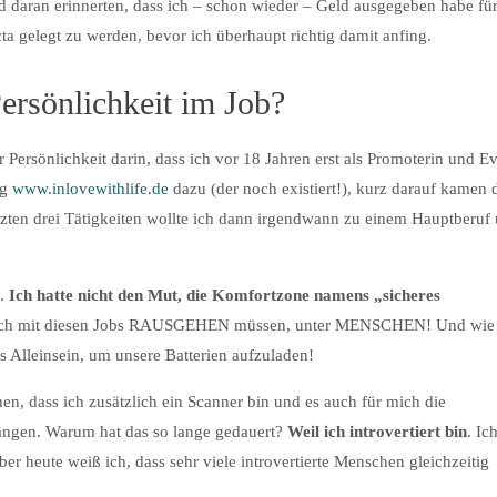
aran erinnerten, dass ich – schon wieder – Geld ausgegeben habe für
ta gelegt zu werden, bevor ich überhaupt richtig damit anfing.
ersönlichkeit im Job?
ersönlichkeit darin, dass ich vor 18 Jahren erst als Promoterin und Ev
og
www.inlovewithlife.de
dazu (der noch existiert!), kurz darauf kamen
etzten drei Tätigkeiten wollte ich dann irgendwann zu einem Hauptberuf
e.
Ich hatte nicht den Mut, die Komfortzone namens „sicheres
ich mit diesen Jobs RAUSGEHEN müssen, unter MENSCHEN! Und wie
s Alleinsein, um unsere Batterien aufzuladen!
dass ich zusätzlich ein Scanner bin und es auch für mich die
hängen. Warum hat das so lange gedauert?
Weil ich introvertiert bin
. Ic
ber heute weiß ich, dass sehr viele introvertierte Menschen gleichzeitig