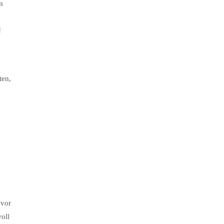
m
N
ten,
 vor
voll