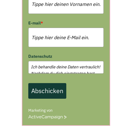
E-mail
*
Datenschutz
Abschicken
Marketing von
A
c
t